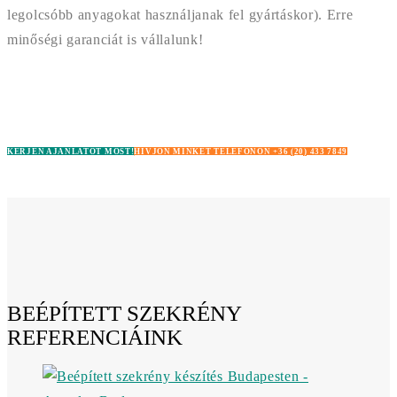
legolcsóbb anyagokat használjanak fel gyártáskor). Erre
minőségi garanciát is vállalunk!
KÉRJEN AJÁNLATOT MOST!
HÍVJON MINKET TELEFONON +36 (20) 433 7849
BEÉPÍTETT SZEKRÉNY
REFERENCIÁINK