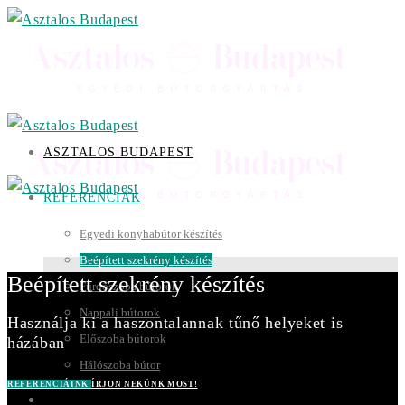
ASZTALOS BUDAPEST
REFERENCIÁK
Egyedi konyhabútor készítés
Beépített szekrény készítés
Beépített szekrény készítés
Fürdőszoba bútorok
Nappali bútorok
Használja ki a haszontalannak tűnő helyeket is
Előszoba bútorok
házában
Hálószoba bútor
REFERENCIÁINK
ÍRJON NEKÜNK MOST!
BALATON