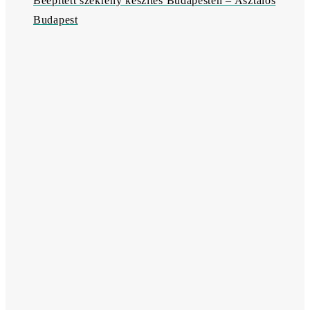
Beépített szekrény készítés Budapesten – Asztalos
Budapest