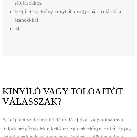
tárolásokhoz
beépített szekrény konyhába vagy spájzba tárolási
szándékkal
stb.
KINYÍLÓ VAGY TOLÓAJTÓT
VÁLASSZAK?
A beépített szekrényt kifelé nyíló ajtóval vagy tolóajtóval
tudjuk beépíteni. Mindkettőnek vannak előnyei és hátrányai,
ezt mindenkinek saját magának érdemes eldöntenie, hogy