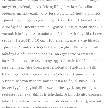
melyiket preferálja. A kifelé nyíló ajtó választása előtt
érdemes megtervezni, hogy lesz-e elegendő hely a kinyitott
ajtónak úgy, hogy még mi magunk is elférjünk kényelmesen.
A tolóajtónál ilyenre nem kell gondolnunk, viszont ennek is
vannak hátrányai. A tolóajtó a beépített szekrényből (illetve a
szoba méretéből) 8-10 cm-t fog elvenni, míg a kinyithatós
ajtó csak 2 cm-t veszteget el a helységből. Illetve a másik
hátránya a hétköznapokban az, ha egyszerre szeretnétek
használni a beépített szekrény egyik és másik felét is, akkor
erre nem lesz lehetőség, mert a tolóajtót áttoljuk a másik
felére, így azt lezárjuk a férjünk/feleségünk/párunk elől.
Viszont nagyon modern hatást kell a tolóajtó, mivel 2-3
összefüggő anyagból áll össze, amire így könnyen teljes
szélességben akár tükröt is tehetünk. A kinyíló ajtó esetén a
tükör használata már nehezebb (de nem lehetetlen), viszont
számolnunk kell korlátokra ebben az esetben.