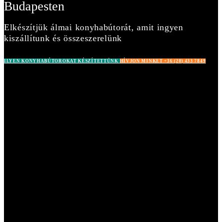
Budapesten
Elkészítjük álmai konyhabútorát, amit ingyen
kiszállítunk és összeszerelünk
ILYEN KONYHABÚTOROKAT KÉSZÍTETTÜNK
HÍVJON MINKET +36 (20) 433 7849