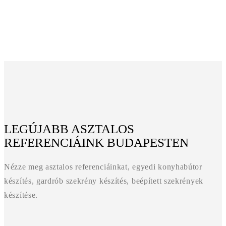
LEGÚJABB ASZTALOS
REFERENCIÁINK BUDAPESTEN
Nézze meg asztalos referenciáinkat, egyedi konyhabútor
készítés, gardrób szekrény készítés, beépített szekrények
készítése.